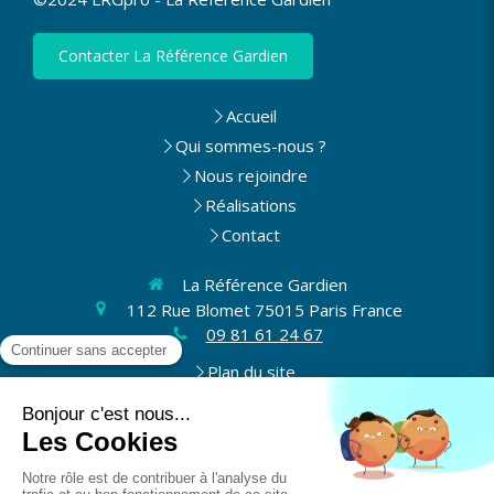
Contacter La Référence Gardien
Accueil
Qui sommes-nous ?
Nous rejoindre
Réalisations
Contact
La Référence Gardien
112 Rue Blomet
75015
Paris
France
09 81 61 24 67
Plan du site
Mentions légales et CGV
Du
lundi
au
vendredi
8h30-17h30