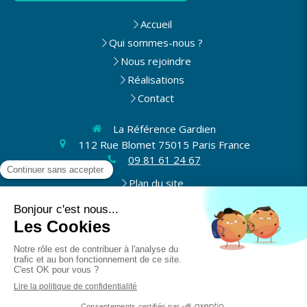
Accueil
Qui sommes-nous ?
Nous rejoindre
Réalisations
Contact
La Référence Gardien
112 Rue Blomet
75015
Paris
France
09 81 61 24 67
Plan du site
Mentions légales et CGV
Du
lundi
au
vendredi
8h30-17h30